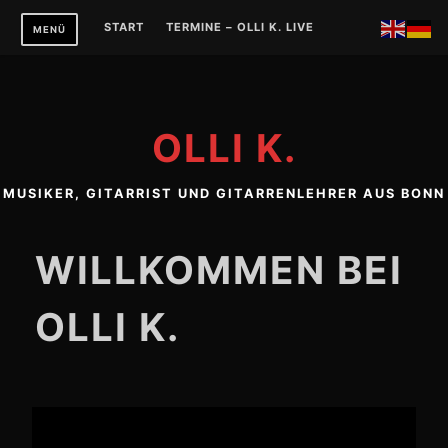
Zum
START
TERMINE – OLLI K. LIVE
MENÜ
Inhalt
springen
OLLI K.
MUSIKER, GITARRIST UND GITARRENLEHRER AUS BONN
WILLKOMMEN BEI
OLLI K.