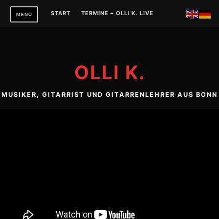
Zum
START
TERMINE – OLLI K. LIVE
MENÜ
Inhalt
springen
OLLI K.
MUSIKER, GITARRIST UND GITARRENLEHRER AUS BONN